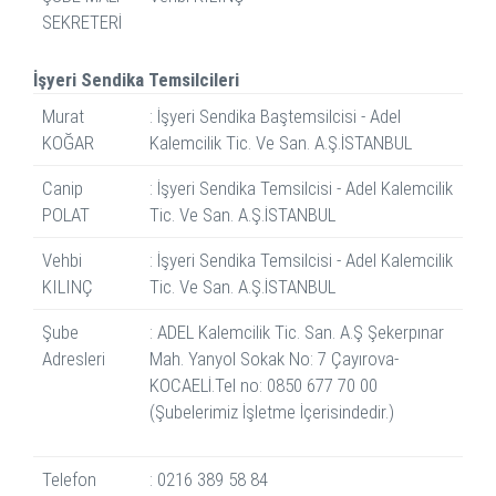
SEKRETERİ
İşyeri Sendika Temsilcileri
Murat
: İşyeri Sendika Baştemsilcisi - Adel
KOĞAR
Kalemcilik Tic. Ve San. A.Ş.İSTANBUL
Canip
: İşyeri Sendika Temsilcisi - Adel Kalemcilik
POLAT
Tic. Ve San. A.Ş.İSTANBUL
Vehbi
: İşyeri Sendika Temsilcisi - Adel Kalemcilik
KILINÇ
Tic. Ve San. A.Ş.İSTANBUL
Şube
: ADEL Kalemcilik Tic. San. A.Ş Şekerpınar
Adresleri
Mah. Yanyol Sokak No: 7 Çayırova-
KOCAELİ.Tel no: 0850 677 70 00
(Şubelerimiz İşletme İçerisindedir.)
Telefon
: 0216 389 58 84