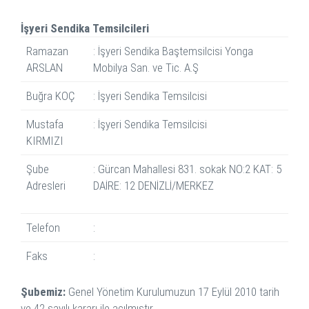
İşyeri Sendika Temsilcileri
Ramazan
: İşyeri Sendika Baştemsilcisi Yonga
ARSLAN
Mobilya San. ve Tic. A.Ş
Buğra KOÇ
: İşyeri Sendika Temsilcisi
Mustafa
: İşyeri Sendika Temsilcisi
KIRMIZI
Şube
: Gürcan Mahallesi 831. sokak NO:2 KAT: 5
Adresleri
DAİRE: 12 DENİZLİ/MERKEZ
Telefon
:
Faks
:
Şubemiz:
Genel Yönetim Kurulumuzun 17 Eylül 2010 tarih
ve 42 sayılı kararı ile açılmıştır.