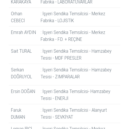
KARAKAYA
Fabrika - LABORATUVARLAR
Orhan
: İşyeri Sendika Temsilcisi - Merkez
CEBECİ
Fabrika - LOJİSTİK
Emrah AYDIN
: İşyeri Sendika Temsilcisi - Merkez
Fabrika - F.D. + REÇİNE
Sait TURAL
: İşyeri Sendika Temsilcisi - Hamzabey
Tesisi - MDF PRESLER
Serkan
:
İşyeri Sendika Temsilcisi
- Hamzabey
DOĞRUYOL
Tesisi - ZIMPARALAR
Ersin DOĞAN
: İşyeri Sendika Temsilcisi- Hamzabey
Tesisi - ENERJİ
Faruk
: İşyeri Sendika Temsilcisi - Alanyurt
DUMAN
Tesisi - SEVKİYAT
Leman İPÇİ
: İşyeri Sendika Temsilcisi - Merkez