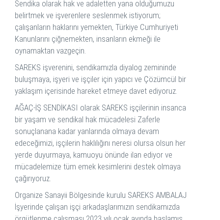
Sendika olarak hak ve adaletten yana olduğumuzu
belirtmek ve işverenlere seslenmek istiyorum;
çalışanların haklarını yemekten, Türkiye Cumhuriyeti
Kanunlarını çiğnemekten, insanların ekmeği ile
oynamaktan vazgeçin.
SAREKS işverenini, sendikamızla diyalog zemininde
buluşmaya, işyeri ve işçiler için yapıcı ve Çözümcül bir
yaklaşım içerisinde hareket etmeye davet ediyoruz.
AĞAÇ-İŞ SENDİKASI olarak SAREKS işçilerinin insanca
bir yaşam ve sendikal hak mücadelesi Zaferle
sonuçlanana kadar yanlarında olmaya devam
edeceğimizi, işçilerin haklılığını neresi olursa olsun her
yerde duyurmaya, kamuoyu önünde ilan ediyor ve
mücadelemize tüm emek kesimlerini destek olmaya
çağırıyoruz.
Organize Sanayii Bölgesinde kurulu SAREKS AMBALAJ
İşyerinde çalışan işçi arkadaşlarımızın sendikamızda
örgütlenme çalışması 2023 yılı ocak ayında başlamış,