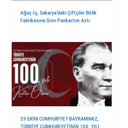
Ağaç-İş, Sakarya’daki Çiftçiler Birlik
Fabrikasına Grev Pankartını Astı
29 EKİM CUMHURİYET BAYRAMIMIZ,
TÜRKİYE CUMHURİYETİNİN 100. YILI